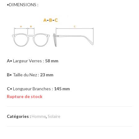
•DIMENSIONS :
A
• Largeur Verres :
58 mm
B
• Taille du Nez :
23 mm
C
• Longueur Branches :
145 mm
Rupture de stock
Catégories :
Homme
,
Solaire