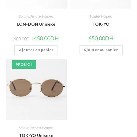
Solaire
,
Femme
,
Homme
Solaire
,
Homme
LON-DON Unisexe
TOK-YO
Le
Le
450.00
DH
650.00
DH
600.00
DH
prix
prix
initial
actuel
Ajouter au panier
était :
est :
Ajouter au panier
600.00DH.
450.00DH.
PROMO !
Solaire
,
Femme
,
Homme
TOK-YO Unisexe