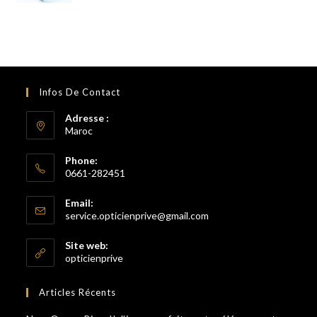
sur 5
prix
prix
initial
actuel
était :
est :
900.00DH.
750.00DH.
Infos De Contact
Adresse :
Maroc
Phone:
0661-282451
S’ouvre
Email:
dans
S’ouvre
service.opticienprive@gmail.com
votre
dans
votre
application
Site web:
application
opticienprive
Articles Récents