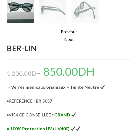
Previous
Next
BER-LIN
850.00
DH
Le
Le
prix
prix
1,200.00
DH
initial
actuel
était :
est :
1,200.00DH.
850.00DH.
⇔Verres médicaux originaux – Teinte Neutre
•RÉFÉRENCE :
BR 5057
•VISAGE CONSEILLÉE :
GRAND
• 100% Protection UV (UV400)