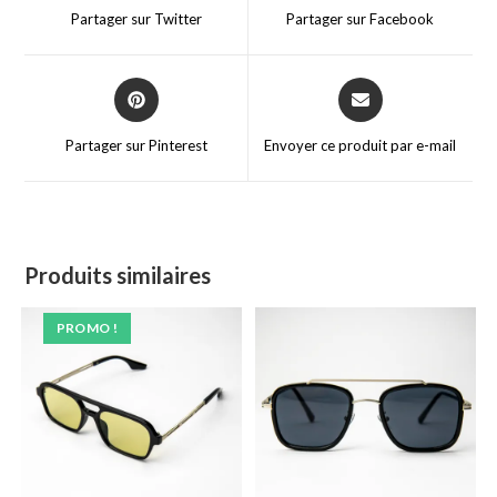
a
a
Partager sur Twitter
Partager sur Facebook
new
new
window
window
Opens
Opens
in
in
a
a
Partager sur Pinterest
Envoyer ce produit par e-mail
new
new
window
window
Produits similaires
PROMO !