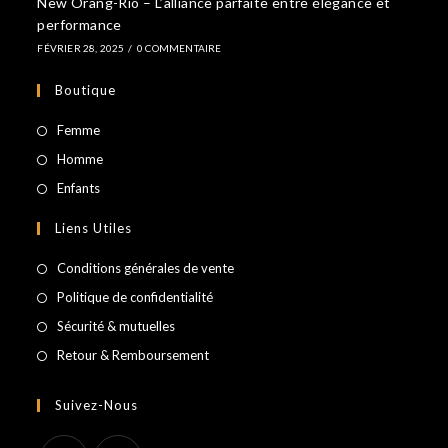
New Orang-Rio – L’alliance parfaite entre élégance et
performance
FÉVRIER 28, 2025
/
0 COMMENTAIRE
Boutique
S’ouvre
Femme
dans
S’ouvre
Homme
un
dans
S’ouvre
Enfants
nouvel
un
dans
Liens Utiles
onglet
nouvel
un
onglet
nouvel
Conditions générales de vente
onglet
Politique de confidentialité
Sécurité & mutuelles
Retour & Remboursement
Suivez-Nous