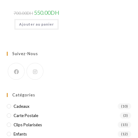
Le
Le
550.00
DH
700.00
DH
prix
prix
initial
actuel
Ajouter au panier
était :
est :
700.00DH.
550.00DH.
Suivez-Nous
Catégories
Cadeaux
(10)
Carte Postale
(3)
Clips Polarisées
(15)
Enfants
(12)