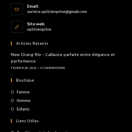
Email:
dans
S’ouvre
service.opticienprive@gmail.com
votre
dans
votre
application
Site web:
application
opticienprive
Articles Récents
New Orang-Rio – L’alliance parfaite entre élégance et
performance
FÉVRIER 28, 2025
/
0 COMMENTAIRE
Boutique
S’ouvre
Femme
dans
S’ouvre
Homme
un
dans
S’ouvre
Enfants
nouvel
un
dans
Liens Utiles
onglet
nouvel
un
onglet
nouvel