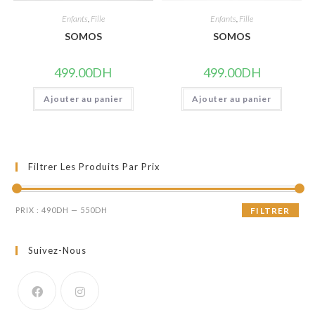
Enfants
,
Fille
Enfants
,
Fille
SOMOS
SOMOS
499.00
DH
499.00
DH
Ajouter au panier
Ajouter au panier
Filtrer Les Produits Par Prix
Prix
Prix
PRIX :
490DH
—
550DH
FILTRER
min
max
Suivez-Nous