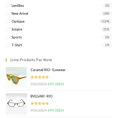
Lentilles
(2)
New Arivel
(42)
Optique
(139)
Solaire
(53)
Sports
(3)
T-Shirt
(7)
Liste Produits Par Note
Caramel RIO- Eyewear
Note
5.00
900.00
DH
Le
699.00
DH
Le
sur 5
prix
prix
BVLGARI- RIO
initial
actuel
était :
est :
Note
5.00
900.00
DH
900.00DH.
Le
699.00
DH
699.00DH.
Le
sur 5
prix
prix