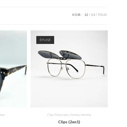
SEARCH
VOIR :
12
24
TOUS
ÉPUISÉ
mme
Clips Polarisées
,
Femme
,
Homme
Clips (2en1)