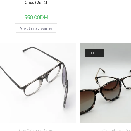
Clips (2en1)
550.00
DH
Ajouter au panier
ÉPUISÉ
Clips Polarisées
,
Homme
Clips Polarisées
,
Fe