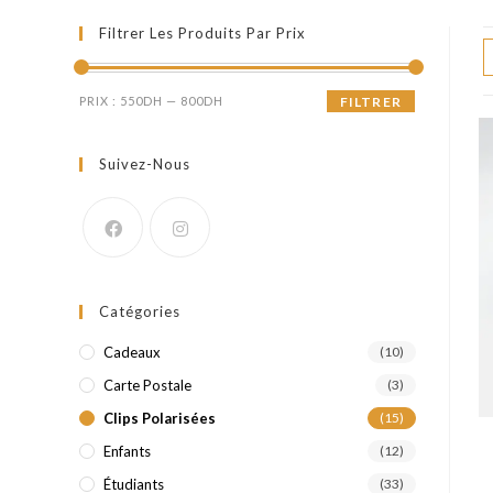
Filtrer Les Produits Par Prix
Prix
Prix
PRIX :
550DH
—
800DH
FILTRER
min
max
Suivez-Nous
Catégories
Cadeaux
(10)
Carte Postale
(3)
Clips Polarisées
(15)
Enfants
(12)
Étudiants
(33)