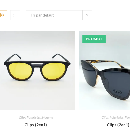
Tri par défaut
PROMO !
Clips Polarisées
,
Homme
Clips Polarisées
,
Fe
Clips (2en1)
Clips (2en1)