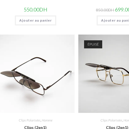
Le
550.00
DH
699.0
850.00
DH
prix
initial
Ajouter au panier
Ajouter au pan
était :
850.00
ÉPUISÉ
Clips Polarisées
,
Homme
Clips Polarisées
,
Ho
Clips (2en1)
Clips (2en1)