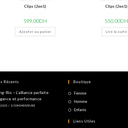
Clips (2en1)
Clips (2en1)
599.00
DH
550.00
D
Ajouter au panier
Lire la suite
es Récents
Boutique
-Rio – L’alliance parfaite
S’ouvre
Femme
égance et performance
dans
S’ouvre
Homme
 2025
/
0 COMMENTAIRE
un
dans
S’ouvre
Enfants
nouvel
un
dans
Liens Utiles
onglet
nouvel
un