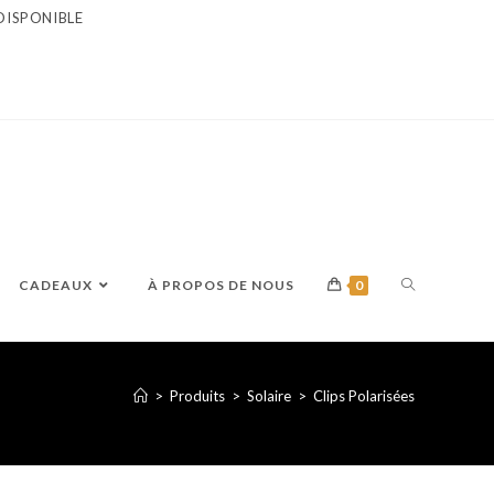
DISPONIBLE
TOGGLE
CADEAUX
À PROPOS DE NOUS
0
WEBSITE
>
Produits
>
Solaire
>
Clips Polarisées