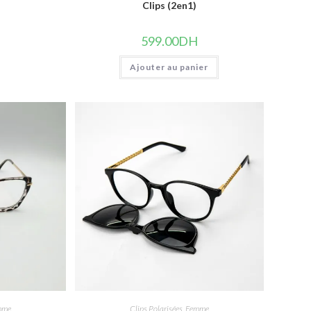
Clips (2en1)
599.00
DH
Ajouter au panier
mme
Clips Polarisées
,
Femme