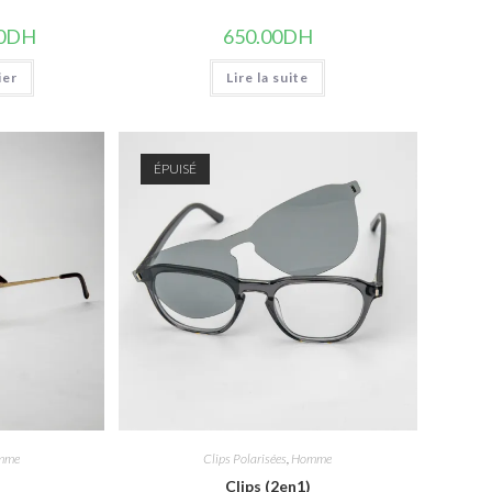
Le
0
DH
650.00
DH
prix
actuel
ier
est :
Lire la suite
DH.
699.00DH.
ÉPUISÉ
mme
Clips Polarisées
,
Homme
Clips (2en1)