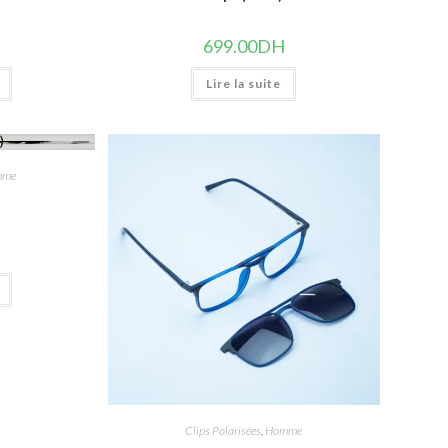
H
699.00
DH
Lire la suite
mme
H
Clips Polarisées
,
Homme