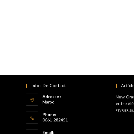
Infos De Contact
Articl
Adresse :
New Orang
Maroc
entre él
FÉVRIER 28,
Phone:
0661-282451
S’ouvre
Email:
dans