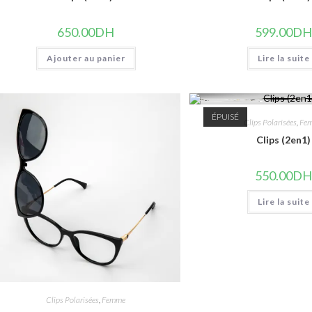
650.00
DH
599.00
D
Ajouter au panier
Lire la suite
ÉPUISÉ
Clips Polarisées
,
Fe
Clips (2en1)
550.00
D
Lire la suite
Clips Polarisées
,
Femme