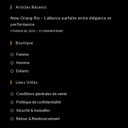
Articles Récents
New Orang-Rio – L’alliance parfaite entre élégance et
performance
FÉVRIER 28, 2025
/
0 COMMENTAIRE
Boutique
S’ouvre
Femme
dans
S’ouvre
Homme
un
dans
S’ouvre
Enfants
nouvel
un
dans
Liens Utiles
onglet
nouvel
un
onglet
nouvel
Conditions générales de vente
onglet
Politique de confidentialité
Sécurité & mutuelles
Retour & Remboursement