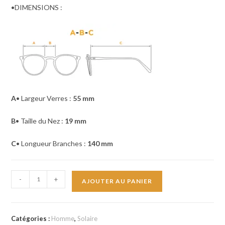
•DIMENSIONS :
A
• Largeur Verres :
55 mm
B
• Taille du Nez :
19 mm
C
• Longueur Branches :
140 m
m
quantité
-
+
AJOUTER AU PANIER
de
Ray-
Ban-
Catégories :
Homme
,
Solaire