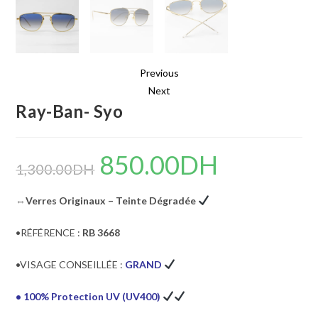
Previous
Next
Ray-Ban- Syo
850.00
DH
Le
Le
prix
prix
1,300.00
DH
initial
actuel
était :
est :
1,300.00DH.
850.00DH.
⇔Verres Originaux – Teinte Dégradée
•RÉFÉRENCE :
RB 3668
•VISAGE CONSEILLÉE :
GRAND
• 100% Protection UV (UV400)