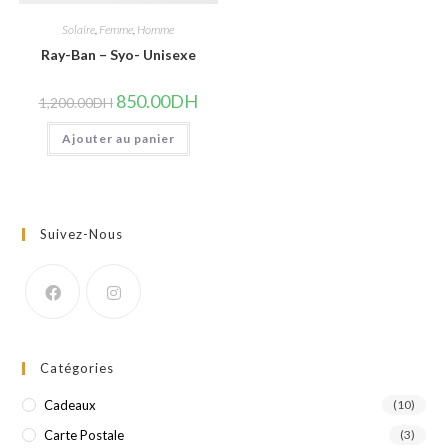
Solaire
,
Femme
,
Homme
Ray-Ban – Syo- Unisexe
Le
Le
850.00
DH
1,200.00
DH
prix
prix
initial
actuel
Ajouter au panier
était :
est :
1,200.00DH.
850.00DH.
Suivez-Nous
Catégories
Cadeaux
(10)
Carte Postale
(3)