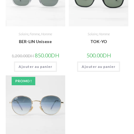
Solaire
,
Femme
,
Homme
Solaire
,
Homme
BER-LIN Unisexe
TOK-YO
Le
Le
850.00
DH
500.00
DH
1,200.00
DH
prix
prix
initial
actuel
Ajouter au panier
était :
est :
Ajouter au panier
1,200.00DH.
850.00DH.
PROMO !