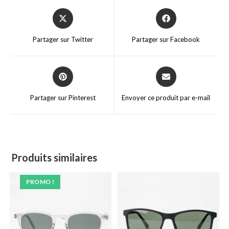
Opens
Opens
in
in
a
a
Partager sur Twitter
Partager sur Facebook
new
new
window
window
Opens
Opens
in
in
a
a
Partager sur Pinterest
Envoyer ce produit par e-mail
new
new
window
window
Produits similaires
PROMO !