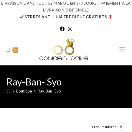
Skip
LIVRAISON DANS TOUT LE MAROC EN 2-3 JOURS | PAIEMENT À LA
LIVRAISON DISPONIBLE
to
VERRES ANTI-LUMIÈRE BLEUE GRATUITS
.
content
0
Ray-Ban- Syo
>
Boutique
>
Ray-Ban- Syo
Produit suivant