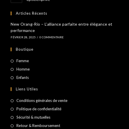
Articles Récents
New Orang-Rio – L’alliance parfaite entre élégance et
performance
FÉVRIER 28, 2025
/
0 COMMENTAIRE
Boutique
S’ouvre
Femme
dans
S’ouvre
Homme
un
dans
S’ouvre
Enfants
nouvel
un
dans
Liens Utiles
onglet
nouvel
un
onglet
nouvel
Conditions générales de vente
onglet
Politique de confidentialité
Sécurité & mutuelles
Retour & Remboursement