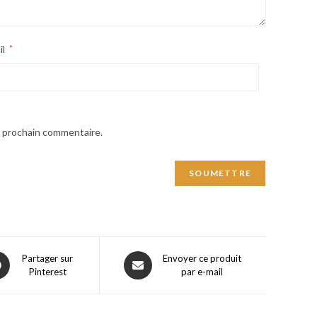
il
*
n prochain commentaire.
ns
Opens
Partager sur
Envoyer ce produit
Pinterest
par e-mail
in
a
w
new