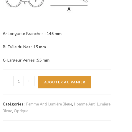
A
·
Longueur Branches :
145
mm
B·
Taille du Nez :
15
mm
C·
Largeur Verres :
55
mm
quantité
-
+
AJOUTER AU PANIER
de
OSSA
-
Catégories :
Femme Anti-Lumière Bleue
,
Homme Anti-Lumière
Unisexe
Bleue
,
Optique