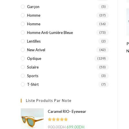
Garçon
(5)
Homme
(37)
Homme
(16)
Homme Anti-Lumière Bleue
(73)
Lentilles
(2)
P
New Arivel
(42)
N
Optique
(139)
Solaire
(53)
Sports
(3)
T-Shirt
(7)
Liste Produits Par Note
Caramel RIO- Eyewear
Note
5.00
900.00
DH
Le
699.00
DH
Le