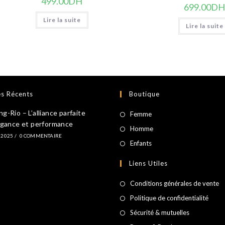
499.00
DH
699.00
D
Lire la suite
Lire la suite
es Récents
Boutique
-Rio – L’alliance parfaite
S’ouvre
Femme
égance et performance
dans
S’ouvre
Homme
 2025
/
0 COMMENTAIRE
un
dans
S’ouvre
Enfants
nouvel
un
dans
Liens Utiles
onglet
nouvel
un
onglet
nouvel
Conditions générales de vente
onglet
Politique de confidentialité
Sécurité & mutuelles