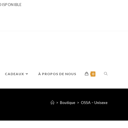
DISPONIBLE
TOGGLE
CADEAUX
À PROPOS DE NOUS
0
WEBSITE
>
Boutique
>
OSSA – Unisexe