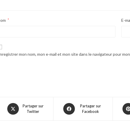
Nom
*
E-ma
nregistrer mon nom, mon e-mail et mon site dans le navigateur pour mo
Opens
Opens
Ope
Partager sur
Partager sur
Twitter
Facebook
in
in
in
a
a
a
new
new
ne