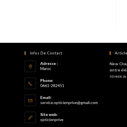
Infos De Contact
Articl
Adresse :
New Orang
Maroc
entre él
FÉVRIER 28,
Phone:
0661-282451
S’ouvre
Email:
dans
S’ouvre
service.opticienprive@gmail.com
votre
dans
votre
application
Site web:
application
opticienprive