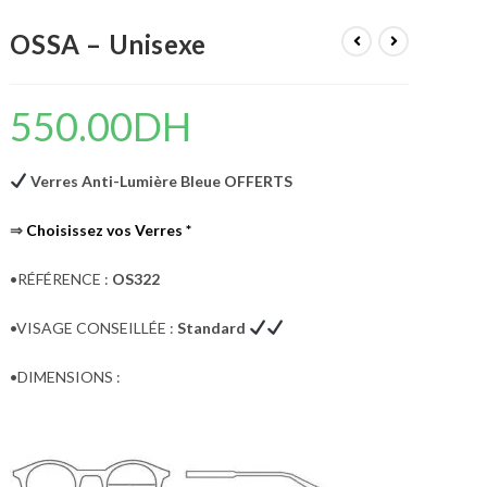
SEARCH
OSSA – Unisexe
550.00
DH
Verres Anti-Lumière Bleue OFFERTS
⇒
Choisissez vos Verres
*
•RÉFÉRENCE :
OS322
•VISAGE CONSEILLÉE :
Standard
•DIMENSIONS :