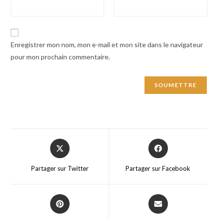
Enregistrer mon nom, mon e-mail et mon site dans le navigateur
pour mon prochain commentaire.
Opens
Opens
in
in
a
a
Partager sur Twitter
Partager sur Facebook
new
new
window
window
Opens
Opens
in
in