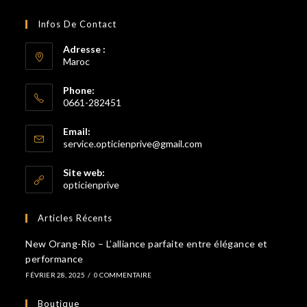
Infos De Contact
Adresse :
Maroc
Phone:
0661-282451
S’ouvre
Email:
dans
S’ouvre
service.opticienprive@gmail.com
votre
dans
votre
application
Site web:
application
opticienprive
Articles Récents
New Orang-Rio – L’alliance parfaite entre élégance et
performance
FÉVRIER 28, 2025
/
0 COMMENTAIRE
Boutique