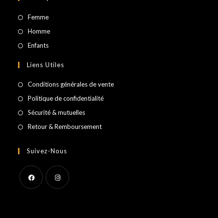
S’ouvre
Femme
dans
S’ouvre
Homme
un
dans
S’ouvre
Enfants
nouvel
un
dans
Liens Utiles
onglet
nouvel
un
onglet
nouvel
Conditions générales de vente
onglet
Politique de confidentialité
Sécurité & mutuelles
Retour & Remboursement
Suivez-Nous
S’ouvre
S’ouvre
dans
dans