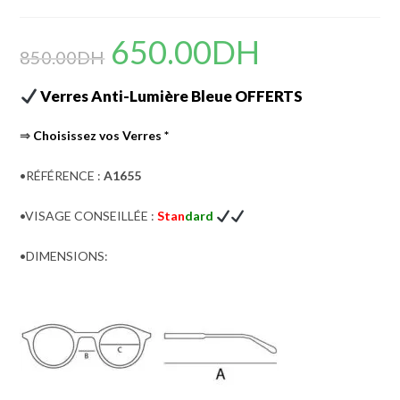
650.00
DH
Le
Le
prix
prix
850.00
DH
initial
actuel
était :
est :
850.00DH.
650.00DH.
Verres Anti-Lumière Bleue OFFERTS
⇒
Choisissez vos Verres
*
•RÉFÉRENCE :
A1655
•VISAGE CONSEILLÉE :
Stan
dard
•DIMENSIONS: