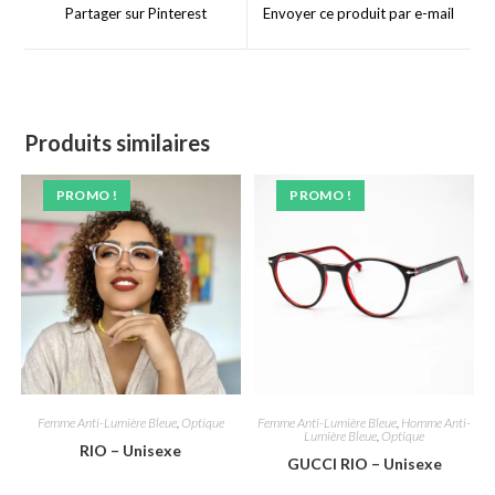
a
a
Partager sur Pinterest
Envoyer ce produit par e-mail
new
new
window
window
Produits similaires
PROMO !
PROMO !
Femme Anti-Lumière Bleue
,
Optique
Femme Anti-Lumière Bleue
,
Homme Anti-
Lumière Bleue
,
Optique
RIO – Unisexe
GUCCI RIO – Unisexe