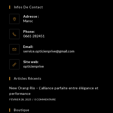
Infos De Contact
Adresse :
Maroc
Phone:
0661-282451
S’ouvre
Email:
dans
S’ouvre
service.opticienprive@gmail.com
votre
dans
votre
application
Site web:
application
opticienprive
Articles Récents
New Orang-Rio – L’alliance parfaite entre élégance et
performance
FÉVRIER 28, 2025
/
0 COMMENTAIRE
Boutique