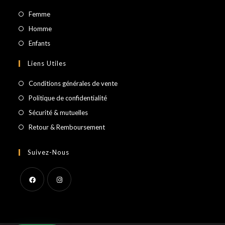
S’ouvre
Femme
dans
S’ouvre
Homme
un
dans
S’ouvre
Enfants
nouvel
un
dans
Liens Utiles
onglet
nouvel
un
onglet
nouvel
Conditions générales de vente
onglet
Politique de confidentialité
Sécurité & mutuelles
Retour & Remboursement
Suivez-Nous
S’ouvre
S’ouvre
dans
dans
un
un