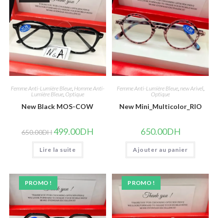
Femme Anti-Lumière Bleue
,
Homme Anti-
Femme Anti-Lumière Bleue
,
new Arivel
,
Lumière Bleue
,
Optique
Optique
New Black MOS-COW
New Mini_Multicolor_RIO
Le
Le
499.00
DH
650.00
DH
650.00
DH
prix
prix
initial
actuel
Lire la suite
était :
est :
Ajouter au panier
650.00DH.
499.00DH.
PROMO !
PROMO !