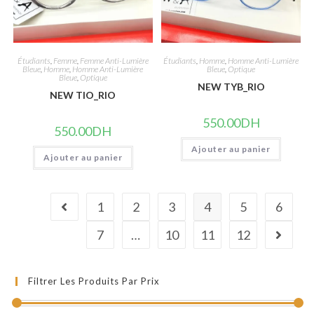
Étudiants
,
Femme
,
Femme Anti-Lumière
Étudiants
,
Homme
,
Homme Anti-Lumière
Bleue
,
Homme
,
Homme Anti-Lumière
Bleue
,
Optique
Bleue
,
Optique
NEW TYB_RIO
NEW TIO_RIO
550.00
DH
550.00
DH
Ajouter au panier
Ajouter au panier
1
2
3
4
5
6
7
…
10
11
12
Filtrer Les Produits Par Prix