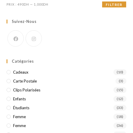
Prix
Prix
PRIX :
490DH
—
1,000DH
FILTRER
min
max
Suivez-Nous
Catégories
Cadeaux
(10)
Carte Postale
(3)
Clips Polarisées
(15)
Enfants
(12)
Étudiants
(33)
Femme
(18)
Femme
(36)