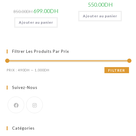
550.00
DH
Le
Le
699.00
DH
850.00
DH
prix
prix
Ajouter au panier
initial
actuel
Ajouter au panier
était :
est :
850.00DH.
699.00DH.
Filtrer Les Produits Par Prix
Prix
Prix
PRIX :
490DH
—
1,000DH
FILTRER
min
max
Suivez-Nous
Catégories