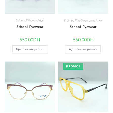
Enfants
,
Fille
,
new Arivel
Enfants
,
Fille
,
Garçon
,
new Arivel
School-Eyewear
School-Eyewear
550.00
DH
550.00
DH
Ajouter au panier
Ajouter au panier
PROMO !