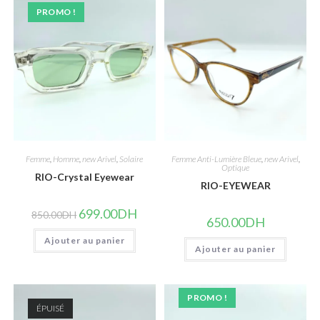
PROMO !
Femme
,
Homme
,
new Arivel
,
Solaire
Femme Anti-Lumière Bleue
,
new Arivel
,
Optique
RIO-Crystal Eyewear
RIO-EYEWEAR
Le
Le
699.00
DH
850.00
DH
650.00
DH
prix
prix
initial
actuel
Ajouter au panier
était :
est :
Ajouter au panier
850.00DH.
699.00DH.
PROMO !
ÉPUISÉ