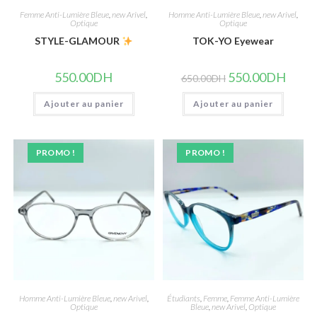
Femme Anti-Lumière Bleue
,
new Arivel
,
Homme Anti-Lumière Bleue
,
new Arivel
,
Optique
Optique
STYLE-GLAMOUR
TOK-YO Eyewear
Le
Le
550.00
DH
550.00
DH
650.00
DH
prix
prix
initial
actuel
Ajouter au panier
Ajouter au panier
était :
est :
650.00DH.
550.00
PROMO !
PROMO !
Homme Anti-Lumière Bleue
,
new Arivel
,
Étudiants
,
Femme
,
Femme Anti-Lumière
Optique
Bleue
,
new Arivel
,
Optique