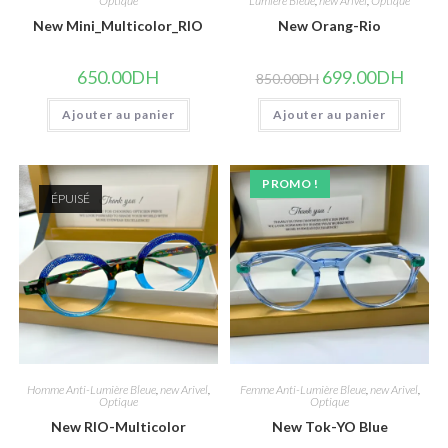
Optique
Lumière Bleue
,
new Arivel
,
Optique
New Mini_Multicolor_RIO
New Orang-Rio
Le
Le
650.00
DH
699.00
DH
850.00
DH
prix
prix
initial
actuel
Ajouter au panier
Ajouter au panier
était :
est :
850.00DH.
699.00
PROMO !
ÉPUISÉ
Homme Anti-Lumière Bleue
,
new Arivel
,
Femme Anti-Lumière Bleue
,
new Arivel
,
Optique
Optique
New RIO-Multicolor
New Tok-YO Blue