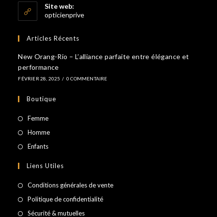
votre
application
Site web:
application
opticienprive
Articles Récents
New Orang-Rio – L’alliance parfaite entre élégance et
performance
FÉVRIER 28, 2025
/
0 COMMENTAIRE
Boutique
S’ouvre
Femme
dans
S’ouvre
Homme
un
dans
S’ouvre
Enfants
nouvel
un
dans
Liens Utiles
onglet
nouvel
un
onglet
nouvel
Conditions générales de vente
onglet
Politique de confidentialité
Sécurité & mutuelles