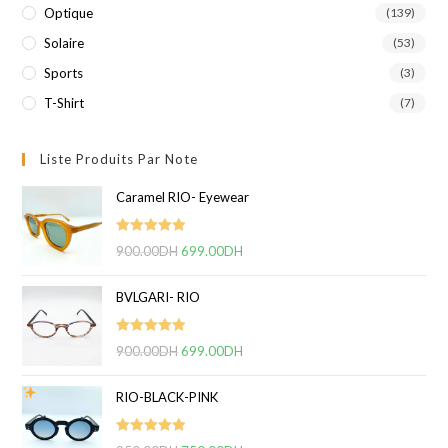
Optique
(139)
Solaire
(53)
Sports
(3)
T-Shirt
(7)
Liste Produits Par Note
Caramel RIO- Eyewear
Note
5.00
900.00
DH
Le
699.00
DH
Le
sur 5
prix
prix
BVLGARI- RIO
initial
actuel
était :
est :
Note
5.00
900.00
DH
900.00DH.
Le
699.00
DH
699.00DH.
Le
sur 5
prix
prix
RIO-BLACK-PINK
initial
actuel
était :
est :
Note
5.00