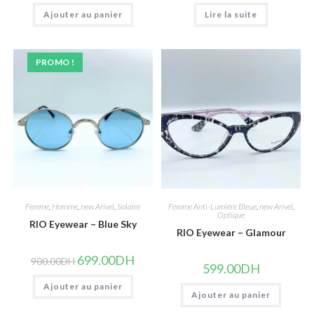
initial
actuel
initial
actuel
Ajouter au panier
était :
est :
Lire la suite
était :
est :
850.00DH.
699.00DH.
650.00DH.
499.00
PROMO !
Femme
,
Homme
,
new Arivel
,
Solaire
Femme Anti-Lumière Bleue
,
new Arivel
,
Optique
RIO Eyewear – Blue Sky
RIO Eyewear – Glamour
Le
Le
699.00
DH
900.00
DH
599.00
DH
prix
prix
initial
actuel
Ajouter au panier
était :
est :
Ajouter au panier
900.00DH.
699.00DH.