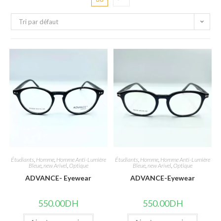
Tri par défaut
Étudiants
,
Homme
,
Homme Anti-Lumière
Étudiants
,
Homme
,
Homme Anti-Lumière
Bleue
,
new Arivel
,
Optique
Bleue
,
new Arivel
,
Optique
ADVANCE- Eyewear
ADVANCE-Eyewear
550.00
DH
550.00
DH