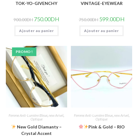
TOK-YO-GIVENCHY
VINTAGE-EYEWEAR
Le
Le
Le
Le
750.00
DH
599.00
DH
900.00
DH
750.00
DH
prix
prix
prix
prix
initial
actuel
initial
actuel
Ajouter au panier
était :
est :
Ajouter au panier
était :
est :
900.00DH.
750.00DH.
750.00DH.
599.00
PROMO !
Femme Anti-Lumière Bleue
,
new Arivel
,
Femme Anti-Lumière Bleue
,
new Arivel
,
Optique
Optique
New Gold Diamanty –
Pink & Gold – RIO
Crystal Accent