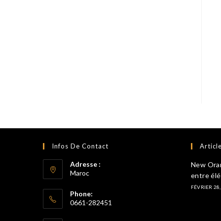
Infos De Contact
Articl
Adresse :
New Orang
Maroc
entre él
FÉVRIER 28,
Phone:
0661-282451
S’ouvre