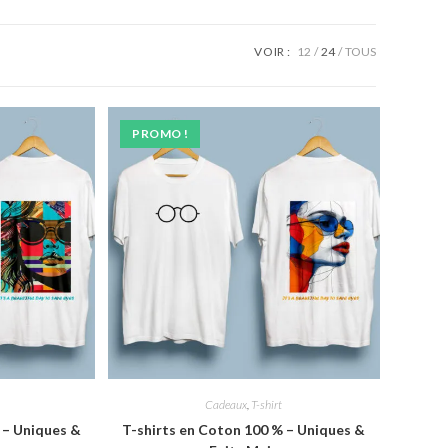
SEARCH
VOIR :
12
24
TOUS
PROMO !
Cadeaux
,
T-shirt
 – Uniques &
T-shirts en Coton 100 % – Uniques &