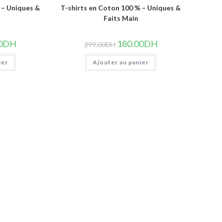
 – Uniques &
T-shirts en Coton 100 % – Uniques &
Faits Main
Le
Le
Le
0
DH
180.00
DH
299.00
DH
prix
prix
prix
actuel
initial
actuel
ier
est :
Ajouter au panier
était :
est :
DH.
180.00DH.
299.00DH.
180.00DH.