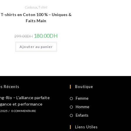
Cadeaux
,
T-shirt
T-shirts en Coton 100 % – Uniques &
Faits Main
Le
Le
180.00
DH
299.00
DH
prix
prix
initial
actuel
Ajouter au panier
était :
est :
299.00DH.
180.00DH.
es Récents
Boutique
-Rio – L’alliance parfaite
S’ouvre
Femme
égance et performance
dans
S’ouvre
Homme
 2025
/
0 COMMENTAIRE
un
dans
S’ouvre
Enfants
nouvel
un
dans
Liens Utiles
onglet
nouvel
un