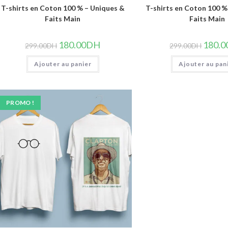
T-shirts en Coton 100 % – Uniques &
T-shirts en Coton 100 %
Faits Main
Faits Main
Le
Le
Le
180.00
DH
180.0
299.00
DH
299.00
DH
prix
prix
prix
initial
actuel
initial
Ajouter au panier
était :
est :
Ajouter au pan
était :
299.00DH.
180.00DH.
299.00
PROMO !