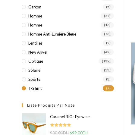
Garçon
(5)
Homme
(37)
Homme
(16)
Homme Anti-Lumière Bleue
(73)
Lentilles
(2)
New Arivel
(42)
Optique
(139)
Solaire
(53)
Sports
(3)
T-Shirt
(7)
Liste Produits Par Note
Caramel RIO- Eyewear
Note
5.00
900.00
DH
Le
699.00
DH
Le