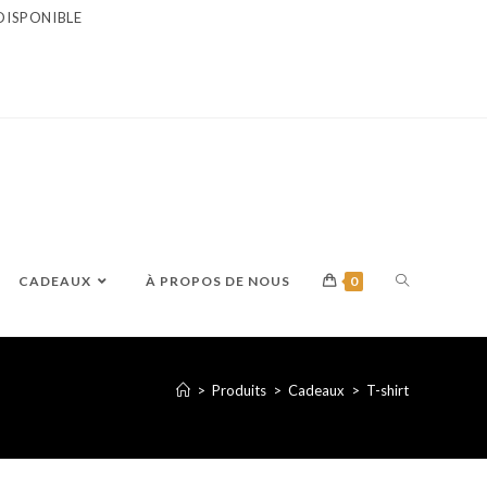
DISPONIBLE
TOGGLE
CADEAUX
À PROPOS DE NOUS
0
WEBSITE
>
Produits
>
Cadeaux
>
T-shirt